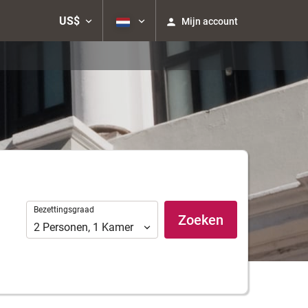
US$
Mijn account
Bezettingsgraad
Bezettingsgraad
Zoeken
2
Personen
,
1
Kamer