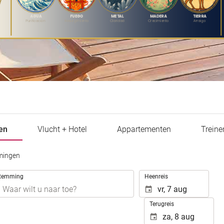
en
Vlucht + Hotel
Appartementen
Treine
mingen
.
temming
Heenreis
Terugreis