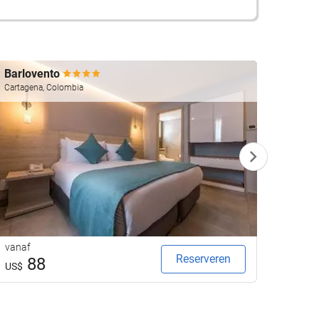
Barlovento
The V
Cartagena, Colombia
Las Veg
vanaf
vanaf
Reserveren
88
8
US$
US$