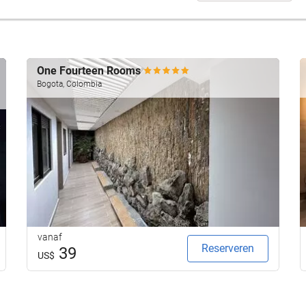
One Fourteen Rooms
Bogota, Colombia
vanaf
Reserveren
39
US$