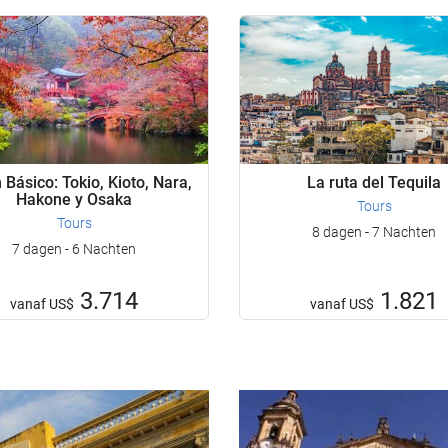
Básico: Tokio, Kioto, Nara,
La ruta del Tequila
Hakone y Osaka
Tours
Tours
8 dagen - 7 Nachten
7 dagen - 6 Nachten
3.714
1.821
vanaf
US$
vanaf
US$