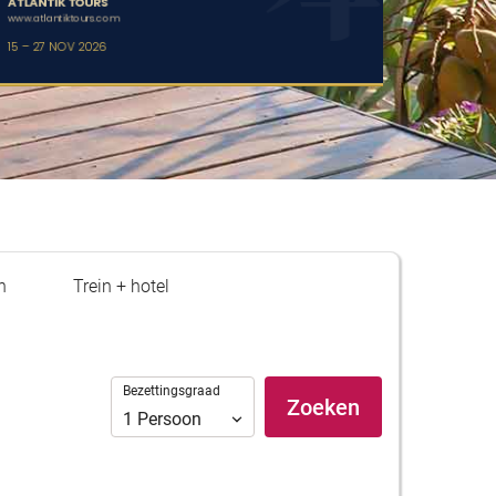
n
Trein + hotel
Bezettingsgraad
Bezettingsgraad
Zoeken
1
Persoon