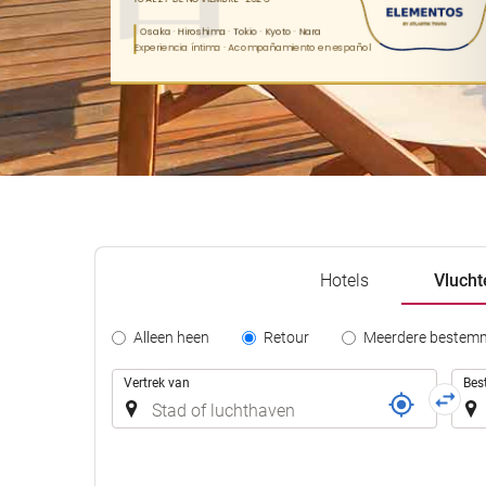
Hotels
Vlucht
Tipo
Alleen heen
Retour
Meerdere bestem
de
Reis
Trayecto
Vertrek van
Bes