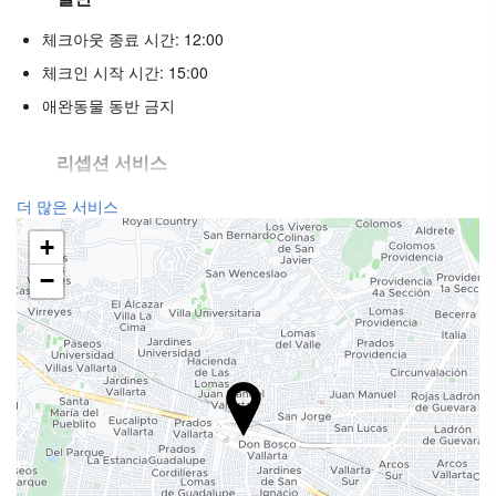
체크아웃 종료 시간: 12:00
체크인 시작 시간: 15:00
애완동물 동반 금지
리셉션 서비스
24시간 프런트 데스크
더 많은 서비스
수하물 보관소
+
−
푸드 & 베버리지
일품요리 레스토랑
바
수영장
수영장