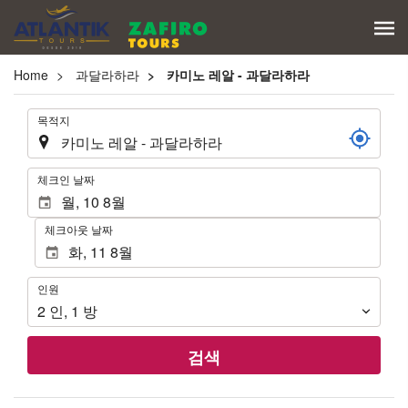
Home
과달라하라
카미노 레알 - 과달라하라
.
목적지
.
체크인 날짜
체크아웃 날짜
인
인원
원
2
인
,
1
방
검색