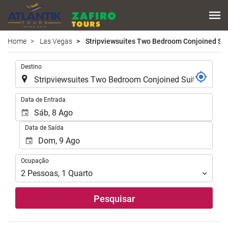
Home
Las Vegas
Stripviewsuites Two Bedroom Conjoined Sui
.
Destino
.
Data de Entrada
Data de Saída
Ocupação
Ocupação
2
Pessoas
,
1
Quarto
Pesquisar