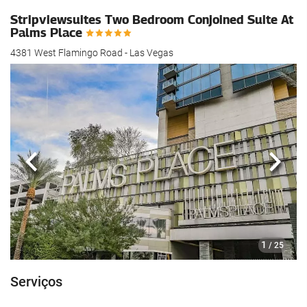
Stripviewsuites Two Bedroom Conjoined Suite At
Palms Place
4381 West Flamingo Road - Las Vegas
Anterior
Segui
1
/ 25
Serviços