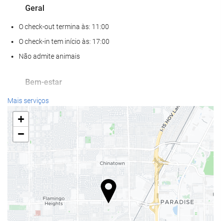
Geral
O check-out termina às: 11:00
O check-in tem início às: 17:00
Não admite animais
Bem-estar
Spa
Mais serviços
Banho turco / Sauna a vapor
+
Sauna
−
Academia
Alimentação e bebidas
Restaurante à la carte
Bar
Café no local